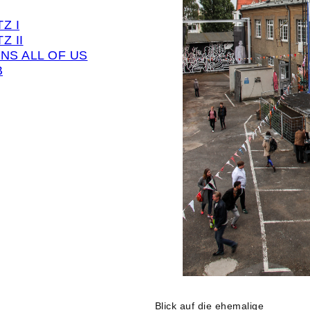
Z I
Z II
NS ALL OF US
B
Blick auf die ehemalige