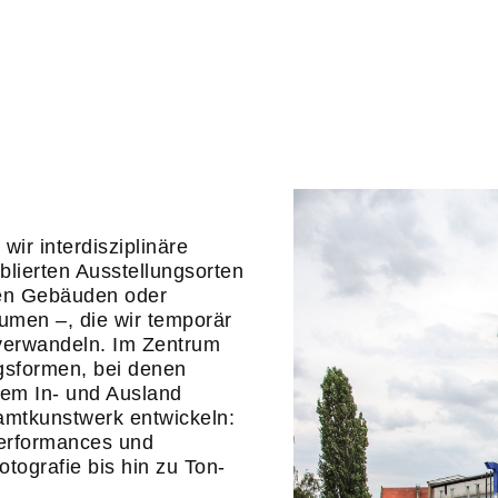
 wir interdisziplinäre
ablierten Ausstellungsorten
den Gebäuden oder
men –, die wir temporär
 verwandeln. Im Zentrum
gsformen, bei denen
dem In- und Ausland
mtkunstwerk entwickeln:
erformances und
otografie bis hin zu Ton-