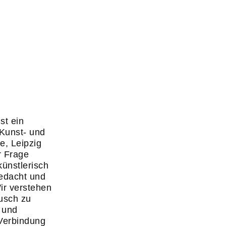
st ein
Kunst- und
e, Leipzig
r Frage
ünstlerisch
gedacht und
ir verstehen
ausch zu
n und
Verbindung